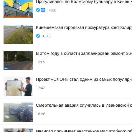
Прогуливаясь по Волжскому бульвару в Кинешм
14:06
Кинешемская городская прокуратура контролир
08:45
В этом году в области запланирован ремонт 36
13:05
Проект «СЛОН» стал одним из самых популярны
17:42
Смертельная авария случилась в Ивановской 
16:36
Иваново принимает участников масштабного о