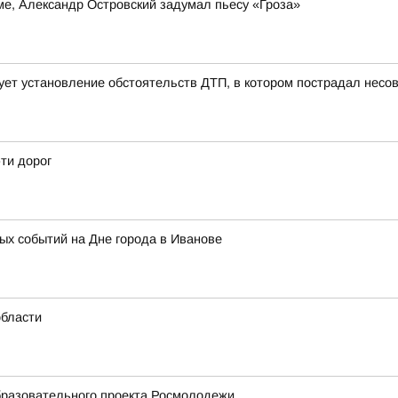
е, Александр Островский задумал пьесу «Гроза»
ует установление обстоятельств ДТП, в котором пострадал нес
-ти дорог
х событий на Дне города в Иванове
области
бразовательного проекта Росмолодежи