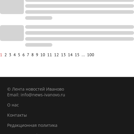
1
2
3
4
5
6
7
8
9
10
11
12
13
14
15
...
100
© Лента новостей Иваново
Email:
info@news-ivanovo.ru
О нас
Контакты
Редакционная политика