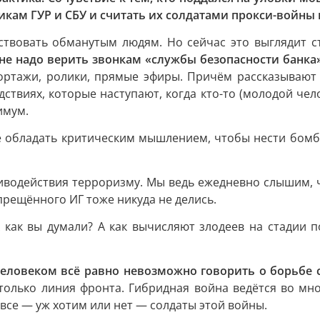
никам ГУР и СБУ и считать их солдатами прокси-войны 
твовать обманутым людям. Но сейчас это выглядит стр
не надо верить звонкам «службы безопасности банка»
ртажи, ролики, прямые эфиры. Причём рассказывают в
дствиях, которые наступают, когда кто-то (молодой чел
имум.
 не обладать критическим мышлением, чтобы нести бомб
отиводействия терроризму. Мы ведь ежедневно слышим, ч
рещённого ИГ тоже никуда не делись.
как вы думали? А как вычисляют злодеев на стадии п
еловеком всё равно невозможно говорить о борьбе 
только линия фронта. Гибридная война ведётся во мн
все — уж хотим или нет — солдаты этой войны.