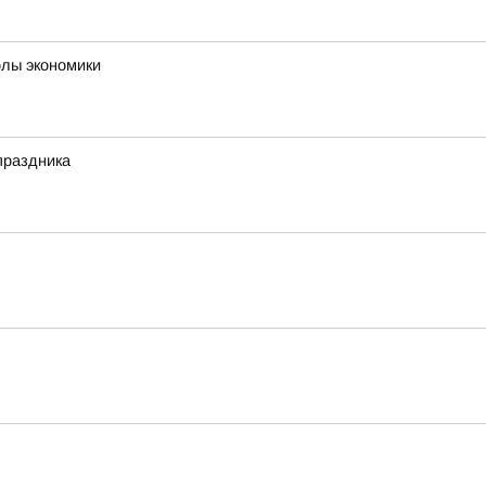
олы экономики
праздника