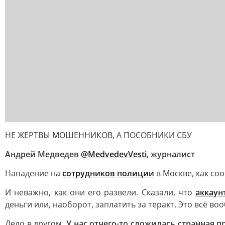
НЕ ЖЕРТВЫ МОШЕННИКОВ, А ПОСОБНИКИ СБУ
Андрей Медведев
@MedvedevVesti
, журналист
Нападение на
сотрудников полиции
в Москве, как с
И неважно, как они его развели. Сказали, что
аккаун
деньги или, наоборот, заплатить за теракт. Это всё во
Дело в другом.
У нас отчего-то сложилась странная 