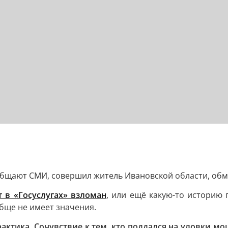
ообщают СМИ, совершил житель Ивановской области, о
т в «Госуслугах» взломан
, или ещё какую-то историю 
обще не имеет значения.
практика. Сочувствие к тем, кто поддался на уловки