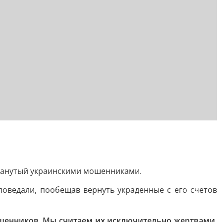
бманутый украинскими мошенниками.
поведали, пообещав вернуть украденные с его счетов
 мошенников. Мы считаем их исключительно жертвами.