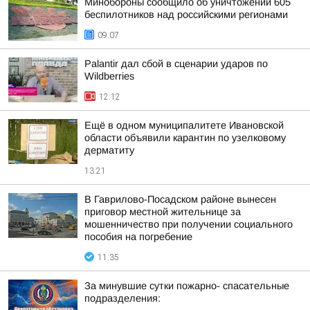
Минобороны сообщило об уничтожении 605
беспилотников над российскими регионами
09:07
Palantir дал сбой в сценарии ударов по
Wildberries
12:12
Ещё в одном муниципалитете Ивановской
области объявили карантин по узелковому
дерматиту
13:21
В Гаврилово-Посадском районе вынесен
приговор местной жительнице за
мошенничество при получении социального
пособия на погребение
11:35
За минувшие сутки пожарно- спасательные
подразделения: