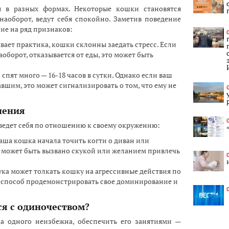
ся в разных формах. Некоторые кошки становятся
наоборот, ведут себя спокойно. Заметив поведение
ие на ряд признаков:
вает практика, кошки склонны заедать стресс. Если
оборот, отказывается от еды, это может быть
спят много — 16-18 часов в сутки. Однако если ваш
вшим, это может сигнализировать о том, что ему не
нения
 ведет себя по отношению к своему окружению:
аша кошка начала точить когти о диван или
о может быть вызвано скукой или желанием привлечь
ука может толкать кошку на агрессивные действия по
 способ продемонстрировать свое доминирование и
ся с одиночеством?
а одного неизбежна, обеспечить его занятиями —