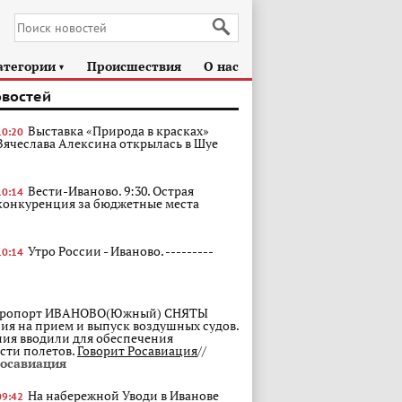
атегории
Происшествия
О нас
►
овостей
Выставка «Природа в красках»
10:20
Вячеслава Алексина открылась в Шуе
Вести-Иваново. 9:30. Острая
10:14
конкуренция за бюджетные места
Утро России - Иваново. ---------
10:14
ропорт ИВАНОВО(Южный) СНЯТЫ
ия на прием и выпуск воздушных судов.
ия вводили для обеспечения
сти полетов.
Говорит Росавиация
//
Росавиация
На набережной Уводи в Иванове
09:42