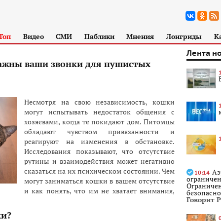
Топ
Видео
СМИ
Паблики
Мнения
Лонгриды
К
Лента н
важны ваши звонки для пушистых
Несмотря на свою независимость, кошки
могут испытывать недостаток общения с
хозяевами, когда те покидают дом. Питомцы
обладают чувством привязанности и
реагируют на изменения в обстановке.
Исследования показывают, что отсутствие
рутины и взаимодействия может негативно
сказаться на их психическом состоянии. Чем
Аэ
10:14
ограничен
могут заниматься кошки в вашем отсутствие
Ограничен
и как понять, что им не хватает внимания,
безопасно
Говорит 
ки?