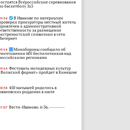
состоятся Всероссийские соревнования
по баскетболу 3x3
В Иванове по материалам
09:34
проверки прокуратуры местный житель
привлечен к административной
ответственности за размещение
экстремистской символики в сети
Интернет
Минобороны сообщило об
09:14
уничтожении 605 беспилотников над
российскими регионами
Фестиваль молодежных культур
09:14
«Волжский формат» пройдет в Кинешме
450 малышей родились в
08:38
ивановских роддомах в июле
Вести-Иваново. 6:36. ---------
07:07
Вести-Иваново. 6:06. ---------
06:28