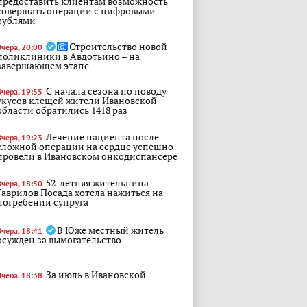
предоставить клиентам возможность
совершать операции с цифровыми
рублями
Строительство новой
Вчера, 20:00
поликлиники в Авдотьино – на
завершающем этапе
С начала сезона по поводу
Вчера, 19:55
укусов клещей жители Ивановской
области обратились 1418 раз
Лечение пациента после
Вчера, 19:23
сложной операции на сердце успешно
провели в Ивановском онкодиспансере
52-летняя жительница
Вчера, 18:50
Гаврилов Посада хотела нажиться на
погребении супруга
В Юже местный житель
Вчера, 18:41
осужден за вымогательство
За июль в Ивановской
Вчера, 18:38
области зарегистрировано 175 пожаров