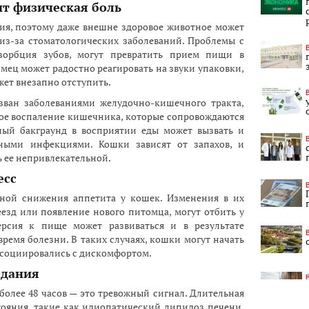
ит физическая боль
ия, поэтому даже внешне здоровое животное может
из-за стоматологических заболеваний. Проблемы с
зорбция зубов, могут превратить прием пищи в
мец может радостно реагировать на звуки упаковки,
жет внезапно отступить.
зван заболеваниями желудочно-кишечного тракта,
ое воспаление кишечника, которые сопровождаются
ный бакграунд в восприятии еды может вызвать и
сными инфекциями. Кошки зависят от запахов, и
ь ее непривлекательной.
есс
ной снижения аппетита у кошек. Изменения в их
езд или появление нового питомца, могут отбить у
версия к пище может развиваться и в результате
ремя болезни. В таких случаях, кошки могут начать
ссоциировались с дискомфортом.
одания
олее 48 часов — это тревожный сигнал. Длительная
тояния, такие как идиопатический липидоз печени,