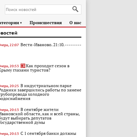
атегории
Происшествия
О нас
►
овостей
Вести-Иваново. 21:10. ---------
Вчера, 22:07
Как проходит сезон в
Вчера, 20:53
Крыму глазами туристов?
В индустриальном парке
Вчера, 20:25
Родники завершились работы по замене
трубопровода холодного
водоснабжения
В сентябре жители
Вчера, 20:13
Ивановской области, как и всей страны,
будут выбирать депутатов
Государственной думы
С 1 сентября банки должны
Вчера, 20:13