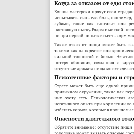
Когда за отказом от еды сто
Кошки мастерски прячут свои страдан
испытывать сильную боль, например, 
зубами, такие как гингивит или ре
настоящую пытку. Рядом с миской пито
но при первой попытке съесть корм мо
Также отказ от пищи может быть вы
такими как панкреатит или хроническ
сильной тошнотой и болью. Негатив
потеря обоняния, связанная с виру
отсутствие аромата пища может сделат
Психогенные факторы и стр
Стресс может быть еще одной причи
привычном окружении, такие как пере
них охоту есть. Психологическая а
негативного опыта при кормлении во в
избегать кормов, которые в прошлом а
Опасности длительного гол
Обратите внимание: отсутствие пищи б
голодовка может вызвать опасные сос